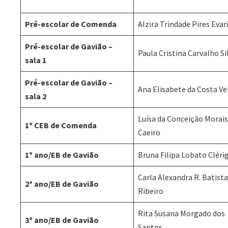
Pré-escolar de Comenda
Alzira Trindade Pires Evar
Pré-escolar de Gavião –
Paula Cristina Carvalho Si
sala 1
Pré-escolar de Gavião –
Ana Elisabete da Costa V
sala 2
Luísa da Conceição Morai
1º CEB de Comenda
Caeiro
1º ano/EB de Gavião
Bruna Filipa Lobato Cléri
Carla Alexandra R. Batist
2º ano/EB de Gavião
Ribeiro
Rita Susana Morgado dos
3º ano/EB de Gavião
Santos