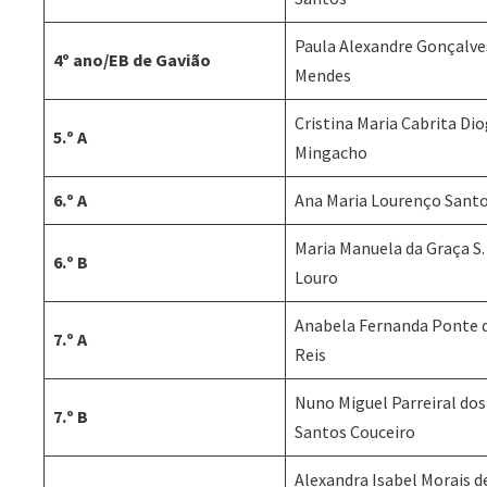
Paula Alexandre Gonçalve
4º ano/EB de Gavião
Mendes
Cristina Maria Cabrita Di
5.º A
Mingacho
6.º A
Ana Maria Lourenço Sant
Maria Manuela da Graça S. 
6.º B
Louro
Anabela Fernanda Ponte 
7.º A
Reis
Nuno Miguel Parreiral dos
7.º B
Santos Couceiro
Alexandra Isabel Morais d