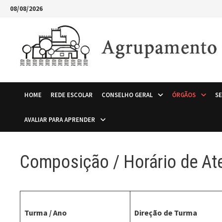
Skip
08/08/2026
to
content
HOME
REDE ESCOLAR
CONSELHO GERAL
ÓRGÃOS
S
AVALIAR PARA APRENDER
Composição / Horário de At
Turma / Ano
Direção de Turma