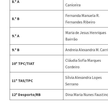
8.º A
Caniceira
Fernanda Manuela R.
8.º B
Fernandes Ribeiro
Maria de Jesus Henriques
9.º A
Bairrão
9.º B
Andreia Alexandra M. Carr
Cláudia Sofia Marques
10º TPC/TIAT
Cordeiro
Sílvia Alexandra Lopes
11º TAS/TPC
Serrano
12º Desporto/RB
Dina Maria Nunes Faustin